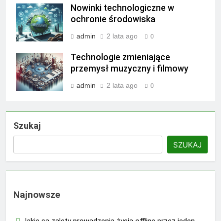
Nowinki technologiczne w
ochronie środowiska
admin
2 lata ago
0
Technologie zmieniające
przemysł muzyczny i filmowy
admin
2 lata ago
0
Szukaj
SZUKAJ
Najnowsze
Jakie są zalety prowadzenia życia offline przez jeden