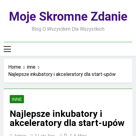
Skip
to
Moje Skromne Zdanie
content
Blog O Wszystkim Dla Wszystkich
Home
inne
Najlepsze inkubatory i akceleratory dla start-upów
INNE
Najlepsze inkubatory i
akceleratory dla start-upów
0
Admin
2 Lata Ago
6 Mins