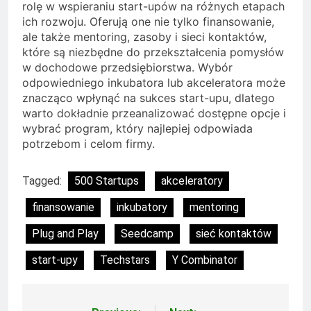
rolę w wspieraniu start-upów na różnych etapach
ich rozwoju. Oferują one nie tylko finansowanie,
ale także mentoring, zasoby i sieci kontaktów,
które są niezbędne do przekształcenia pomysłów
w dochodowe przedsiębiorstwa. Wybór
odpowiedniego inkubatora lub akceleratora może
znacząco wpłynąć na sukces start-upu, dlatego
warto dokładnie przeanalizować dostępne opcje i
wybrać program, który najlepiej odpowiada
potrzebom i celom firmy.
Tagged:
500 Startups
akceleratory
finansowanie
inkubatory
mentoring
Plug and Play
Seedcamp
sieć kontaktów
start-upy
Techstars
Y Combinator