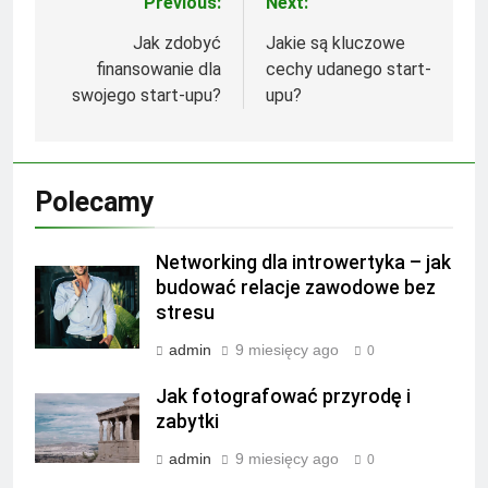
Previous:
Next:
Nawigacja
wpisu
Jak zdobyć
Jakie są kluczowe
finansowanie dla
cechy udanego start-
swojego start-upu?
upu?
Polecamy
Networking dla introwertyka – jak
budować relacje zawodowe bez
stresu
admin
9 miesięcy ago
0
Jak fotografować przyrodę i
zabytki
admin
9 miesięcy ago
0