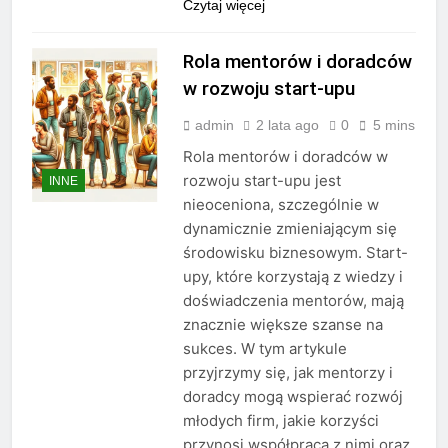
Czytaj więcej
Rola mentorów i doradców
w rozwoju start-upu
admin
2 lata ago
0
5 mins
Rola mentorów i doradców w
rozwoju start-upu jest
INNE
nieoceniona, szczególnie w
dynamicznie zmieniającym się
środowisku biznesowym. Start-
upy, które korzystają z wiedzy i
doświadczenia mentorów, mają
znacznie większe szanse na
sukces. W tym artykule
przyjrzymy się, jak mentorzy i
doradcy mogą wspierać rozwój
młodych firm, jakie korzyści
przynosi współpraca z nimi oraz