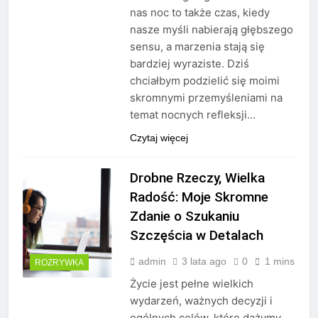
nas noc to także czas, kiedy
nasze myśli nabierają głębszego
sensu, a marzenia stają się
bardziej wyraziste. Dziś
chciałbym podzielić się moimi
skromnymi przemyśleniami na
temat nocnych refleksji…
Czytaj więcej
Drobne Rzeczy, Wielka
Radość: Moje Skromne
Zdanie o Szukaniu
Szczęścia w Detalach
admin
3 lata ago
0
1 mins
ROZRYWKA
Życie jest pełne wielkich
wydarzeń, ważnych decyzji i
ogólnych celów, które dążymy