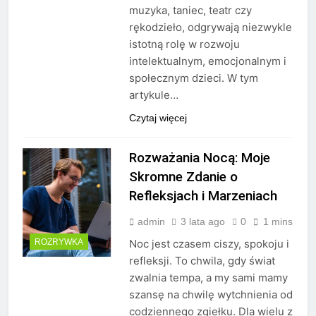
muzyka, taniec, teatr czy
rękodzieło, odgrywają niezwykle
istotną rolę w rozwoju
intelektualnym, emocjonalnym i
społecznym dzieci. W tym
artykule…
Czytaj więcej
Rozważania Nocą: Moje
Skromne Zdanie o
Refleksjach i Marzeniach
admin
3 lata ago
0
1 mins
ROZRYWKA
Noc jest czasem ciszy, spokoju i
refleksji. To chwila, gdy świat
zwalnia tempa, a my sami mamy
szansę na chwilę wytchnienia od
codziennego zgiełku. Dla wielu z