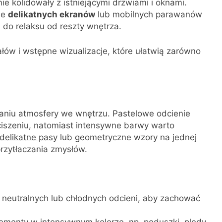
e kolidowały z istniejącymi drzwiami i oknami.
ie
delikatnych ekranów
lub mobilnych parawanów
do relaksu od reszty wnętrza.
ałów i wstępne wizualizacje, które ułatwią zarówno
aniu atmosfery we wnętrzu. Pastelowe odcienie
yciszeniu, natomiast intensywne barwy warto
delikatne pasy
lub geometryczne wzory na jednej
przytłaczania zmysłów.
 neutralnych lub chłodnych odcieni, aby zachować
ementy w intensywnym kolorze, np. poduszki, pledy