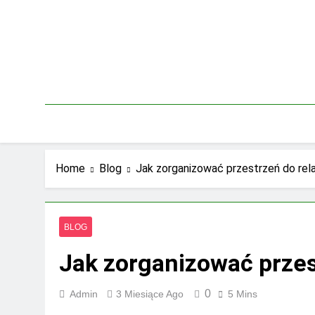
Skip
to
content
Home
Blog
Jak zorganizować przestrzeń do re
BLOG
Jak zorganizować prze
0
Admin
3 Miesiące Ago
5 Mins