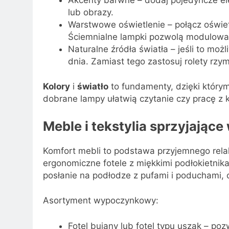
lub obrazy.
Warstwowe oświetlenie – połącz oświet
Ściemnialne lampki pozwolą modulować
Naturalne źródła światła – jeśli to możl
dnia. Zamiast tego zastosuj rolety rzym
Kolory
i
światło
to fundamenty, dzięki którym
dobrane lampy ułatwią czytanie czy pracę z
Meble i tekstylia sprzyjają
Komfort mebli to podstawa przyjemnego relak
ergonomiczne fotele z miękkimi podłokietnik
posłanie na podłodze z pufami i poduchami, 
Asortyment wypoczynkowy:
Fotel bujany lub fotel typu uszak – poz