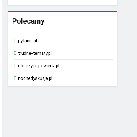
Polecamy
pytacie.pl
trudne-tematy.pl
obejrzyj-i-powiedz.pl
nocnedyskusje.pl