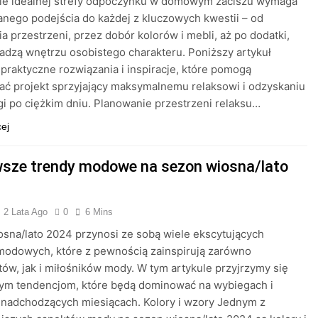
ie idealnej strefy odpoczynku w domowym zaciszu wymaga
nego podejścia do każdej z kluczowych kwestii – od
a przestrzeni, przez dobór kolorów i mebli, aż po dodatki,
adzą wnętrzu osobistego charakteru. Poniższy artykuł
praktyczne rozwiązania i inspiracje, które pomogą
ać projekt sprzyjający maksymalnemu relaksowi i odzyskaniu
 po ciężkim dniu. Planowanie przestrzeni relaksu…
cej
sze trendy modowe na sezon wiosna/lato
2 Lata Ago
0
6 Mins
sna/lato 2024 przynosi ze sobą wiele ekscytujących
modowych, które z pewnością zainspirują zarówno
tów, jak i miłośników mody. W tym artykule przyjrzymy się
ym tendencjom, które będą dominować na wybiegach i
 nadchodzących miesiącach. Kolory i wzory Jednym z