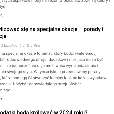
jszych aspektów mody na sezon wiosna/lato 2024 są kolory i
 tym…
cej
lizować się na specjalne okazje – porady i
cje
2 Lata Ago
0
6 Mins
 na specjalne okazje to temat, który budzi wiele emocji i
bór odpowiedniego stroju, dodatków i makijażu może być
, ale jednocześnie daje możliwość wyrażenia siebie i
nia swojego stylu. W tym artykule przedstawimy porady i
e, które pomogą Ci stworzyć idealny look na każdą wyjątkową
ozdział 1: Wybór odpowiedniego stroju Wybór
dniego…
cej
dodatki będą królować w 2024 roku?