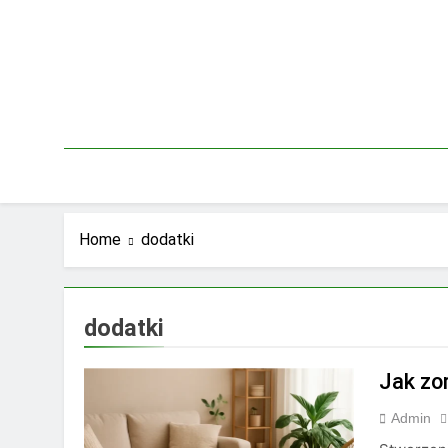
Skip
to
content
Home
dodatki
dodatki
Jak zo
Admin