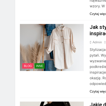
najważnie
wzory. W
Czytaj wię
Jak sty
inspira
Admin
Stylizacja
pytań. Wy
wyzwaniem
podkreśle
BLOG
INNE
inspiracj
okazję. R
odpowie
Czytaj wię
Jakie 