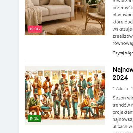
Stworzen
przemyśla
planowani
które dod
wskazuje 
BLOG
zrealizow
równowagi
Czytaj wię
Najnow
2024
Admin
Sezon wio
trendów 
projektan
najnowsz
INNE
ulicach w