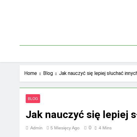
Skip
to
content
Home
Blog
Jak nauczyć się lepiej słuchać innyc
BLOG
Jak nauczyć się lepiej 
0
Admin
5 Miesięcy Ago
4 Mins