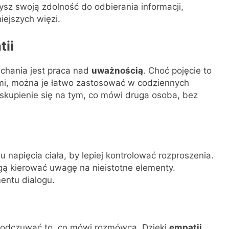
zysz swoją zdolność do odbierania informacji,
iejszych więzi.
tii
chania jest praca nad
uważnością
. Choć pojęcie to
ymi, można je łatwo zastosować w codziennych
kupienie się na tym, co mówi druga osoba, bez
napięcia ciała, by lepiej kontrolować rozproszenia.
ą kierować uwagę na nieistotne elementy.
entu dialogu.
le odczuwać to, co mówi rozmówca. Dzięki
empatii