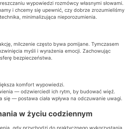
streszczaniu wypowiedzi rozmówcy własnymi słowami.
chamy i chcemy się upewnić, czy dobrze zrozumieliśmy
technika, minimalizująca nieporozumienia.
akcję, milczenie często bywa pomijane. Tymczasem
zwinięcia myśli i wyrażenia emocji. Zachowując
osferę bezpieczeństwa.
większa komfort wypowiedzi.
ienia — odzwierciedl ich rytm, by budować więź.
ia się — postawa ciała wpływa na odczuwanie uwagi.
hania w życiu codziennym
zenia, gdy przychodzi do praktycznego wykorzystania