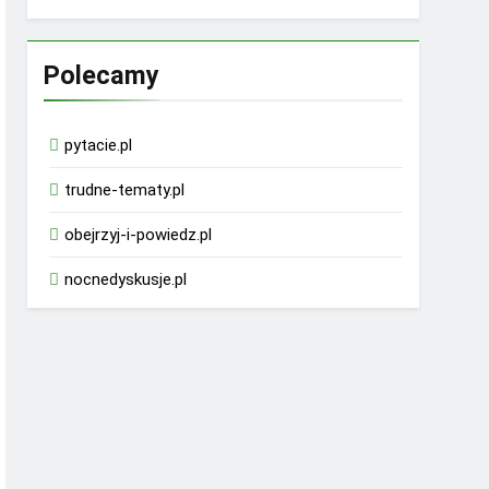
Polecamy
pytacie.pl
trudne-tematy.pl
obejrzyj-i-powiedz.pl
nocnedyskusje.pl