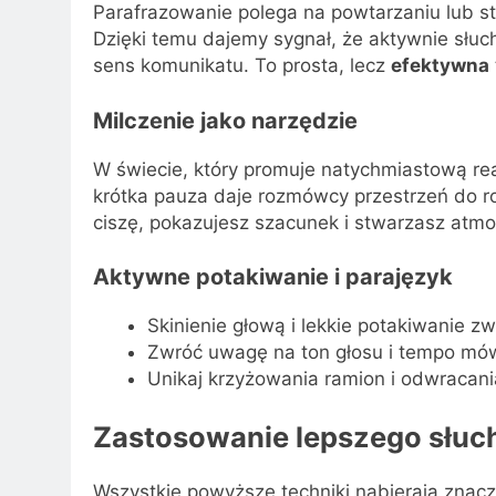
Parafrazowanie polega na powtarzaniu lub 
Dzięki temu dajemy sygnał, że aktywnie słu
sens komunikatu. To prosta, lecz
efektywna
Milczenie jako narzędzie
W świecie, który promuje natychmiastową re
krótka pauza daje rozmówcy przestrzeń do ro
ciszę, pokazujesz szacunek i stwarzasz atm
Aktywne potakiwanie i parajęzyk
Skinienie głową i lekkie potakiwanie z
Zwróć uwagę na ton głosu i tempo mów
Unikaj krzyżowania ramion i odwracan
Zastosowanie lepszego słuc
Wszystkie powyższe techniki nabierają znac