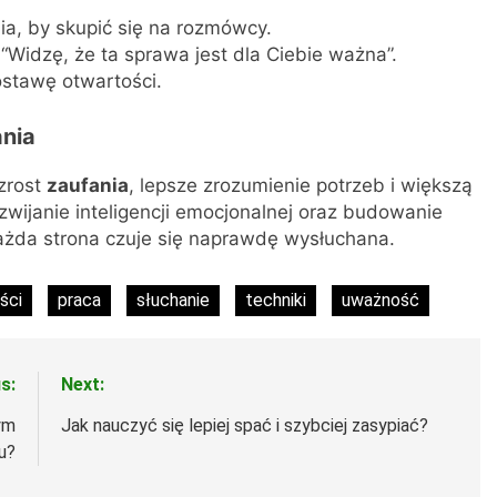
ia, by skupić się na rozmówcy.
“Widzę, że ta sprawa jest dla Ciebie ważna”.
stawę otwartości.
ania
zrost
zaufania
, lepsze zrozumienie potrzeb i większą
zwijanie inteligencji emocjonalnej oraz budowanie
każda strona czuje się naprawdę wysłuchana.
ści
praca
słuchanie
techniki
uważność
s:
Next:
ym
Jak nauczyć się lepiej spać i szybciej zasypiać?
u?