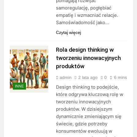
pomagają rozwijać
samoregulację, pogłębiać
empatię i wzmacniać relacje.
Samoświadomość jako…
Czytaj więcej
Rola design thinking w
tworzeniu innowacyjnych
produktów
admin
2 lata ago
0
6 mins
INNE
Design thinking to podejście,
które odgrywa kluczową rolę w
tworzeniu innowacyjnych
produktów. W dzisiejszym
dynamicznie zmieniającym się
świecie, gdzie potrzeby
konsumentów ewoluują w