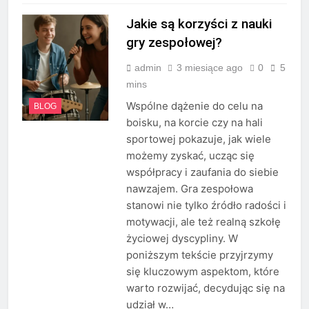
Jakie są korzyści z nauki
gry zespołowej?
admin
3 miesiące ago
0
5
mins
Wspólne dążenie do celu na
BLOG
boisku, na korcie czy na hali
sportowej pokazuje, jak wiele
możemy zyskać, ucząc się
współpracy i zaufania do siebie
nawzajem. Gra zespołowa
stanowi nie tylko źródło radości i
motywacji, ale też realną szkołę
życiowej dyscypliny. W
poniższym tekście przyjrzymy
się kluczowym aspektom, które
warto rozwijać, decydując się na
udział w…