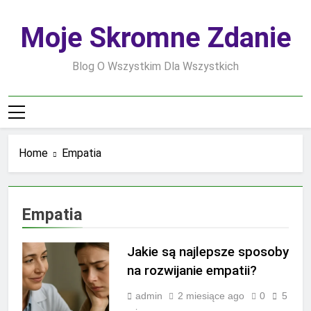
Skip
to
Moje Skromne Zdanie
content
Blog O Wszystkim Dla Wszystkich
Home
Empatia
Empatia
Jakie są najlepsze sposoby
na rozwijanie empatii?
admin
2 miesiące ago
0
5