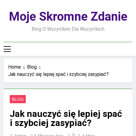
Skip
to
Moje Skromne Zdanie
content
Blog O Wszystkim Dla Wszystkich
Home
Blog
Jak nauczyć się lepiej spać i szybciej zasypiać?
BLOG
Jak nauczyć się lepiej spać
i szybciej zasypiać?
0
Admin
5 Miesięcy Ago
4 Mins