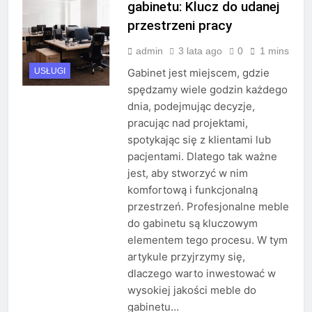
gabinetu: Klucz do udanej
przestrzeni pracy
admin
3 lata ago
0
1 mins
USŁUGI
Gabinet jest miejscem, gdzie
spędzamy wiele godzin każdego
dnia, podejmując decyzje,
pracując nad projektami,
spotykając się z klientami lub
pacjentami. Dlatego tak ważne
jest, aby stworzyć w nim
komfortową i funkcjonalną
przestrzeń. Profesjonalne meble
do gabinetu są kluczowym
elementem tego procesu. W tym
artykule przyjrzymy się,
dlaczego warto inwestować w
wysokiej jakości meble do
gabinetu…