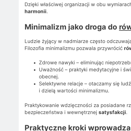
Dzięki właściwej organizacji w obu wymiarac
harmonii
.
Minimalizm jako droga do
ró
Ludzie żyjący w nadmiarze często odczuwają 
Filozofia minimalizmu pozwala przywrócić
ró
Zdrowe nawyki – eliminując niepotrzeb
Uważność – praktyki medytacyjne i św
obecnej.
Selektywne relacje – otaczamy się ludź
i dzielą wartości minimalizmu.
Praktykowanie wdzięczności za posiadane r
bezpieczeństwa i wewnętrznej
satysfakcji
.
Praktyczne kroki wprowadzan