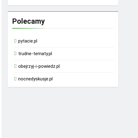
Polecamy
pytacie.pl
trudne-tematy.pl
obejrzyj-i-powiedz.pl
nocnedyskusje.pl