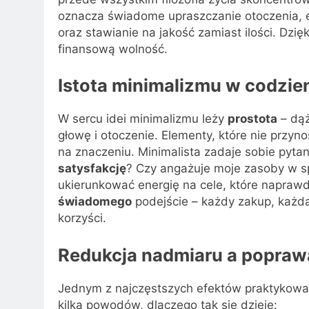
oznacza świadome upraszczanie otoczenia, 
oraz stawianie na jakość zamiast ilości. Dz
finansową wolność.
Istota minimalizmu w codzie
W sercu idei minimalizmu leży
prostota
– dąż
głowę i otoczenie. Elementy, które nie przyno
na znaczeniu. Minimalista zadaje sobie pyta
satysfakcję
? Czy angażuje moje zasoby w sp
ukierunkować energię na cele, które naprawdę
świadomego
podejście – każdy zakup, każda d
korzyści.
Redukcja nadmiaru a popraw
Jednym z najczęstszych efektów praktykowa
kilka powodów, dlaczego tak się dzieje: