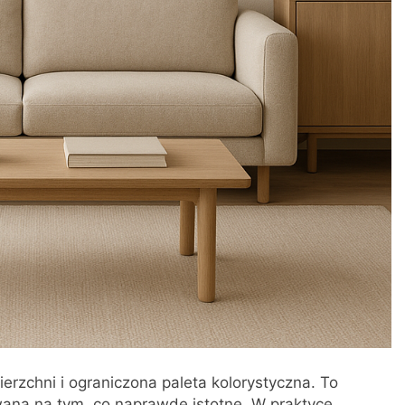
ierzchni i ograniczona paleta kolorystyczna. To
wana na tym, co naprawdę istotne. W praktyce