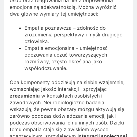
osób oraz reagowania na nie z odpowiednią
emocjonalną adekwatnością. Można wyróżnić
dwa główne wymiary tej umiejętności:
Empatia poznawcza – zdolność do
zrozumienia perspektywy i myśli drugiego
człowieka.
Empatia emocjonalna – umiejętność
odczuwania uczuć towarzyszących
rozmówcy, często określana jako
współodczuwanie.
Oba komponenty oddziałują na siebie wzajemnie,
wzmacniając jakość interakcji i sprzyjając
zrozumieniu
w kontaktach osobistych i
zawodowych. Neurobiologiczne badania
wskazują, że pewne obszary mózgu aktywują się
zarówno podczas doświadczania emocji, jak i
podczas obserwowania ich u innych osób. Dzięki
temu empatia staje się zjawiskiem wysoce
adaptacyjnym, sprzyjającym
integracji społecznej