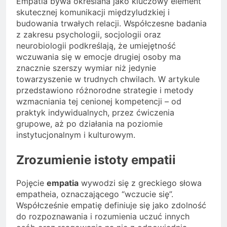
Empatia bywa określana jako kluczowy element
skutecznej komunikacji międzyludzkiej i
budowania trwałych relacji. Współczesne badania
z zakresu psychologii, socjologii oraz
neurobiologii podkreślają, że umiejętność
wczuwania się w emocje drugiej osoby ma
znacznie szerszy wymiar niż jedynie
towarzyszenie w trudnych chwilach. W artykule
przedstawiono różnorodne strategie i metody
wzmacniania tej cenionej kompetencji – od
praktyk indywidualnych, przez ćwiczenia
grupowe, aż po działania na poziomie
instytucjonalnym i kulturowym.
Zrozumienie istoty empatii
Pojęcie
empatia
wywodzi się z greckiego słowa
empatheia, oznaczającego “wczucie się”.
Współcześnie empatię definiuje się jako zdolność
do rozpoznawania i rozumienia uczuć innych