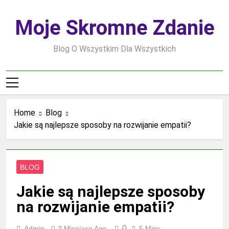
Skip
to
Moje Skromne Zdanie
content
Blog O Wszystkim Dla Wszystkich
Home
Blog
Jakie są najlepsze sposoby na rozwijanie empatii?
BLOG
Jakie są najlepsze sposoby
na rozwijanie empatii?
0
Admin
2 Miesiące Ago
5 Mins