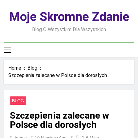
Skip
to
Moje Skromne Zdanie
content
Blog O Wszystkim Dla Wszystkich
Home
Blog
Szczepienia zalecane w Polsce dla dorosłych
BLOG
Szczepienia zalecane w
Polsce dla dorosłych
0
Admin
10 Miesięcy Ago
6 Mins