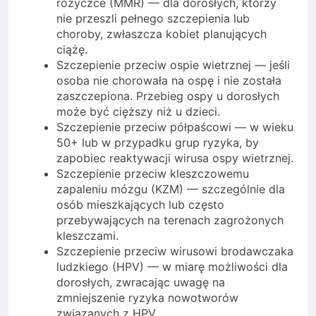
różyczce (MMR) — dla dorosłych, którzy
nie przeszli pełnego szczepienia lub
choroby, zwłaszcza kobiet planujących
ciążę.
Szczepienie przeciw ospie wietrznej — jeśli
osoba nie chorowała na ospę i nie została
zaszczepiona. Przebieg ospy u dorosłych
może być cięższy niż u dzieci.
Szczepienie przeciw półpaścowi — w wieku
50+ lub w przypadku grup ryzyka, by
zapobiec reaktywacji wirusa ospy wietrznej.
Szczepienie przeciw kleszczowemu
zapaleniu mózgu (KZM) — szczególnie dla
osób mieszkających lub często
przebywających na terenach zagrożonych
kleszczami.
Szczepienie przeciw wirusowi brodawczaka
ludzkiego (HPV) — w miarę możliwości dla
dorosłych, zwracając uwagę na
zmniejszenie ryzyka nowotworów
związanych z HPV.