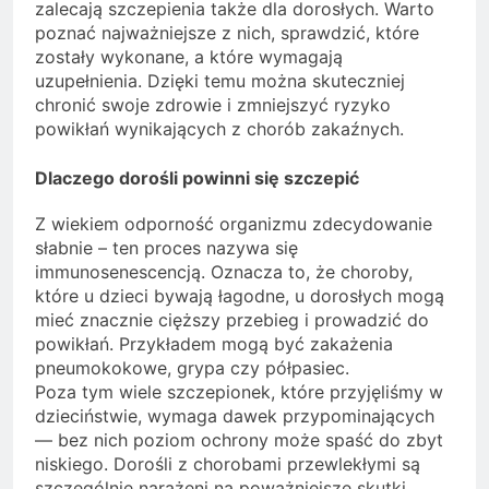
zalecają szczepienia także dla dorosłych. Warto
poznać najważniejsze z nich, sprawdzić, które
zostały wykonane, a które wymagają
uzupełnienia. Dzięki temu można skuteczniej
chronić swoje zdrowie i zmniejszyć ryzyko
powikłań wynikających z chorób zakaźnych.
Dlaczego dorośli powinni się szczepić
Z wiekiem odporność organizmu zdecydowanie
słabnie – ten proces nazywa się
immunosenescencją. Oznacza to, że choroby,
które u dzieci bywają łagodne, u dorosłych mogą
mieć znacznie cięższy przebieg i prowadzić do
powikłań. Przykładem mogą być zakażenia
pneumokokowe, grypa czy półpasiec.
Poza tym wiele szczepionek, które przyjęliśmy w
dzieciństwie, wymaga dawek przypominających
— bez nich poziom ochrony może spaść do zbyt
niskiego. Dorośli z chorobami przewlekłymi są
szczególnie narażeni na poważniejsze skutki