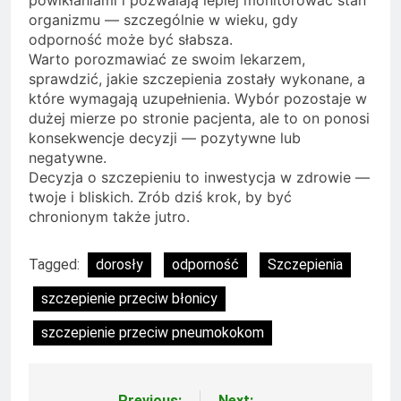
powikłaniami i pozwalają lepiej monitorować stan
organizmu — szczególnie w wieku, gdy
odporność może być słabsza.
Warto porozmawiać ze swoim lekarzem,
sprawdzić, jakie szczepienia zostały wykonane, a
które wymagają uzupełnienia. Wybór pozostaje w
dużej mierze po stronie pacjenta, ale to on ponosi
konsekwencje decyzji — pozytywne lub
negatywne.
Decyzja o szczepieniu to inwestycja w zdrowie —
twoje i bliskich. Zrób dziś krok, by być
chronionym także jutro.
Tagged:
dorosły
odporność
Szczepienia
szczepienie przeciw błonicy
szczepienie przeciw pneumokokom
Previous:
Next: