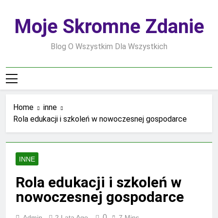
Skip
to
Moje Skromne Zdanie
content
Blog O Wszystkim Dla Wszystkich
Home
inne
Rola edukacji i szkoleń w nowoczesnej gospodarce
INNE
Rola edukacji i szkoleń w
nowoczesnej gospodarce
0
Admin
2 Lata Ago
7 Mins