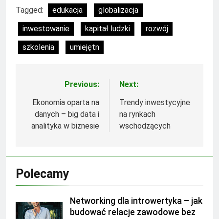
Tagged:
edukacja
globalizacja
inwestowanie
kapitał ludzki
rozwój
szkolenia
umiejętn
Previous:
Next:
Nawigacja
wpisu
Ekonomia oparta na
Trendy inwestycyjne
danych – big data i
na rynkach
analityka w biznesie
wschodzących
Polecamy
Networking dla introwertyka – jak
budować relacje zawodowe bez