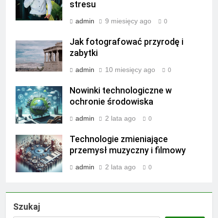
stresu
admin
9 miesięcy ago
0
Jak fotografować przyrodę i
zabytki
admin
10 miesięcy ago
0
Nowinki technologiczne w
ochronie środowiska
admin
2 lata ago
0
Technologie zmieniające
przemysł muzyczny i filmowy
admin
2 lata ago
0
Szukaj