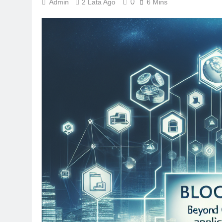
0
Admin
2 Lata Ago
6 Mins