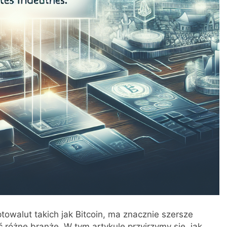
towalut takich jak Bitcoin, ma znacznie szersze
różne branże. W tym artykule przyjrzymy się, jak