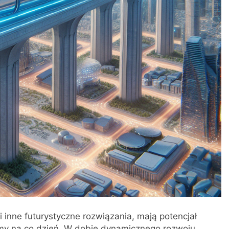
i inne futurystyczne rozwiązania, mają potencjał
emy na co dzień. W dobie dynamicznego rozwoju