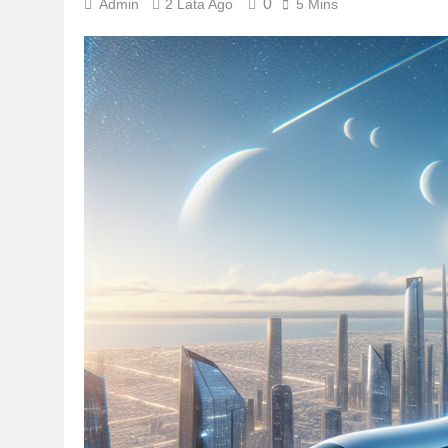
0
Admin
2 Lata Ago
5 Mins