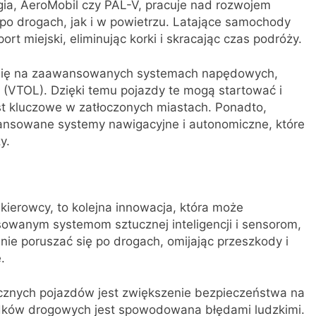
fugia, AeroMobil czy PAL-V, pracuje nad rozwojem
po drogach, jak i w powietrzu. Latające samochody
rt miejski, eliminując korki i skracając czas podróży.
 się na zaawansowanych systemach napędowych,
e (VTOL). Dzięki temu pojazdy te mogą startować i
est kluczowe w zatłoczonych miastach. Ponadto,
nsowane systemy nawigacyjne i autonomiczne, które
y.
ierowcy, to kolejna innowacja, która może
sowanym systemom sztucznej inteligencji i sensorom,
ie poruszać się po drogach, omijając przeszkody i
.
znych pojazdów jest zwiększenie bezpieczeństwa na
dków drogowych jest spowodowana błędami ludzkimi.