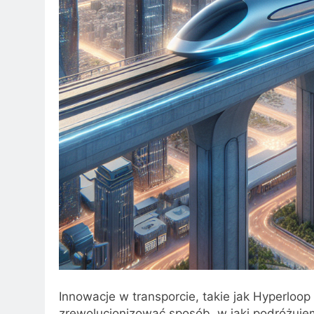
Innowacje w transporcie, takie jak Hyperloop 
zrewolucjonizować sposób, w jaki podróżuj