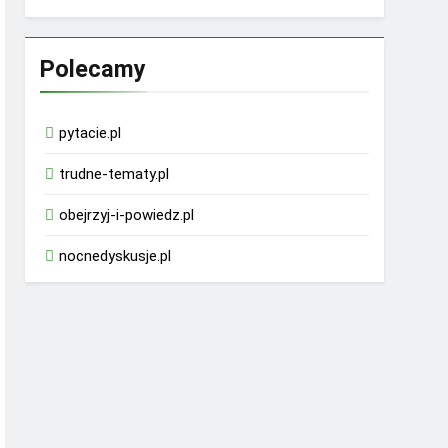
Polecamy
pytacie.pl
trudne-tematy.pl
obejrzyj-i-powiedz.pl
nocnedyskusje.pl