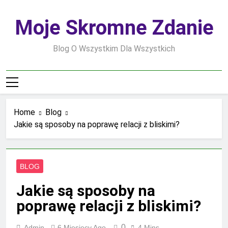
Skip
to
Moje Skromne Zdanie
content
Blog O Wszystkim Dla Wszystkich
Home
Blog
Jakie są sposoby na poprawę relacji z bliskimi?
BLOG
Jakie są sposoby na
poprawę relacji z bliskimi?
0
Admin
6 Miesięcy Ago
4 Mins