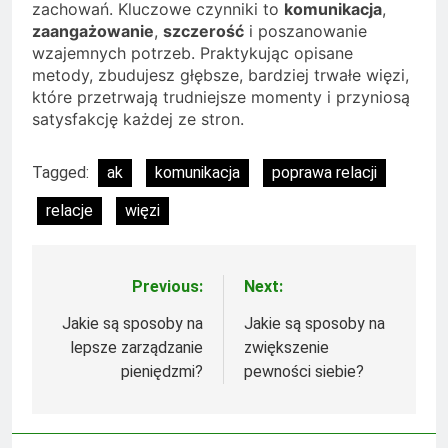
zachowań. Kluczowe czynniki to
komunikacja
,
zaangażowanie
,
szczerość
i poszanowanie
wzajemnych potrzeb. Praktykując opisane
metody, zbudujesz głębsze, bardziej trwałe więzi,
które przetrwają trudniejsze momenty i przyniosą
satysfakcję każdej ze stron.
Tagged:
ak
komunikacja
poprawa relacji
relacje
więzi
Previous:
Next:
Nawigacja
wpisu
Jakie są sposoby na
Jakie są sposoby na
lepsze zarządzanie
zwiększenie
pieniędzmi?
pewności siebie?