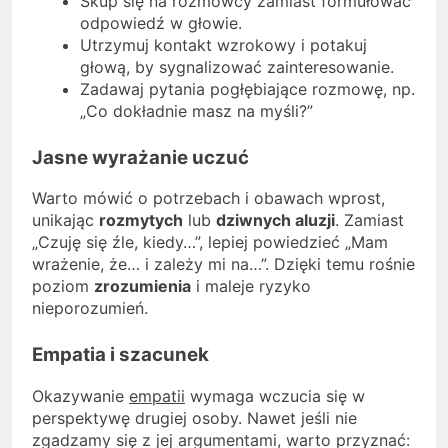
Skup się na rozmówcy zamiast formułować
odpowiedź w głowie.
Utrzymuj kontakt wzrokowy i potakuj
głową, by sygnalizować zainteresowanie.
Zadawaj pytania pogłębiające rozmowę, np.
„Co dokładnie masz na myśli?”
Jasne wyrażanie uczuć
Warto mówić o potrzebach i obawach wprost,
unikając
rozmytych
lub
dziwnych aluzji
. Zamiast
„Czuję się źle, kiedy…”, lepiej powiedzieć „Mam
wrażenie, że… i zależy mi na…”. Dzięki temu rośnie
poziom
zrozumienia
i maleje ryzyko
nieporozumień.
Empatia i szacunek
Okazywanie
empatii
wymaga wczucia się w
perspektywę drugiej osoby. Nawet jeśli nie
zgadzamy się z jej argumentami, warto przyznać: