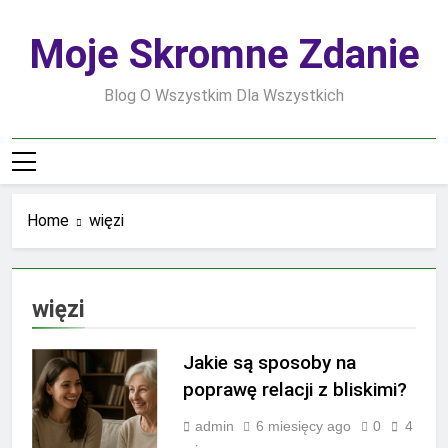
Skip
to
Moje Skromne Zdanie
content
Blog O Wszystkim Dla Wszystkich
Home
więzi
więzi
Jakie są sposoby na
poprawę relacji z bliskimi?
admin
6 miesięcy ago
0
4