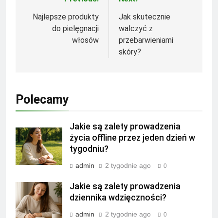
Nawigacja
wpisu
Najlepsze produkty
Jak skutecznie
do pielęgnacji
walczyć z
włosów
przebarwieniami
skóry?
Polecamy
Jakie są zalety prowadzenia
życia offline przez jeden dzień w
tygodniu?
admin
2 tygodnie ago
0
Jakie są zalety prowadzenia
dziennika wdzięczności?
admin
2 tygodnie ago
0