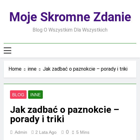
Skip
to
Moje Skromne Zdanie
content
Blog O Wszystkim Dla Wszystkich
Home
inne
Jak zadbać o paznokcie – porady i triki
BLOG
INNE
Jak zadbać o paznokcie –
porady i triki
0
Admin
2 Lata Ago
5 Mins