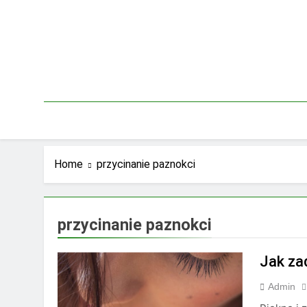
Skip
to
content
Home
przycinanie paznokci
przycinanie paznokci
Jak zad
Admin