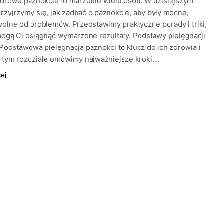
zdrowe paznokcie to marzenie wielu osób. W dzisiejszym
przyjrzymy się, jak zadbać o paznokcie, aby były mocne,
 wolne od problemów. Przedstawimy praktyczne porady i triki,
ogą Ci osiągnąć wymarzone rezultaty. Podstawy pielęgnacji
Podstawowa pielęgnacja paznokci to klucz do ich zdrowia i
 tym rozdziale omówimy najważniejsze kroki,…
cej