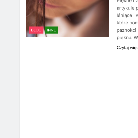
Piękne i 
artykule 
lśniące i
które pom
paznokci 
BLOG
INNE
piękna. W
Czytaj wię