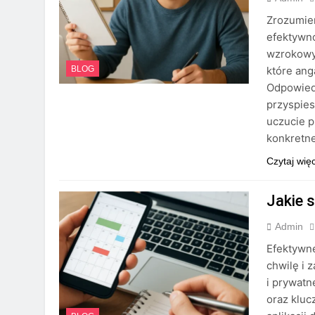
Zrozumien
efektywno
wzrokowym
które ang
BLOG
Odpowiedn
przyspies
uczucie p
konkretn
Czytaj wię
Jakie s
Admin
Efektywn
chwilę i 
i prywatn
oraz kluc