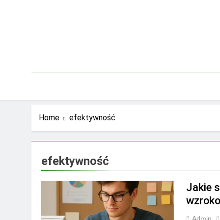
Skip
to
content
Home
efektywność
efektywność
Jakie s
wzrok
Admin