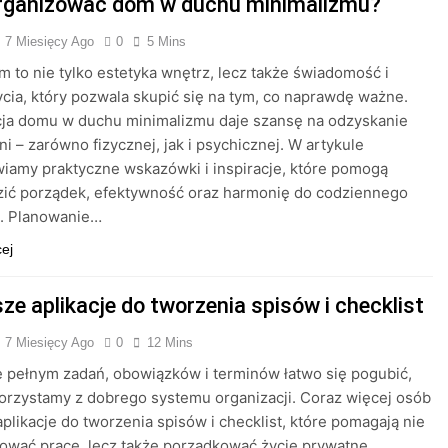
rganizować dom w duchu minimalizmu?
7 Miesięcy Ago
0
5 Mins
m to nie tylko estetyka wnętrz, lecz także świadomość i
cia, który pozwala skupić się na tym, co naprawdę ważne.
cja domu w duchu minimalizmu daje szansę na odzyskanie
ni – zarówno fizycznej, jak i psychicznej. W artykule
iamy praktyczne wskazówki i inspiracje, które pomogą
ić porządek, efektywność oraz harmonię do codziennego
a. Planowanie…
cej
ze aplikacje do tworzenia spisów i checklist
7 Miesięcy Ago
0
12 Mins
 pełnym zadań, obowiązków i terminów łatwo się pogubić,
 korzystamy z dobrego systemu organizacji. Coraz więcej osób
aplikacje do tworzenia spisów i checklist, które pomagają nie
nować pracę, lecz także porządkować życie prywatne.