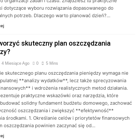
 do organizacji zadań i czasu. Znajdziesz tu praktyczne
i dotyczące wyboru rozwiązania dopasowanego do
alnych potrzeb. Dlaczego warto planować dzień?…
cej
worzyć skuteczny plan oszczędzania
dzy?
4 Miesiące Ago
0
5 Mins
ie skutecznego planu oszczędzania pieniędzy wymaga nie
upulatnej **analizy wydatków**, lecz także sprecyzowania
inansowych** i wdrożenia realistycznych metod działania.
rezentuje praktyczne wskazówki oraz narzędzia, które
budować solidny fundament budżetu domowego, zachować
yczność oszczędzania i zwiększyć **efektywność**
ia środkami. 1. Określanie celów i priorytetów finansowych
an oszczędzania powinien zaczynać się od…
cej