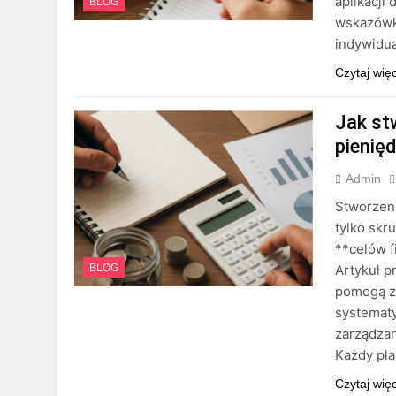
aplikacji
BLOG
wskazówk
indywidu
Czytaj wię
Jak st
pienię
Admin
Stworzen
tylko skr
**celów f
Artykuł p
BLOG
pomogą z
systemat
zarządzan
Każdy pl
Czytaj wię