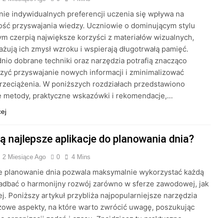
ie indywidualnych preferencji uczenia się wpływa na
ść przyswajania wiedzy. Uczniowie o dominującym stylu
 czerpią największe korzyści z materiałów wizualnych,
ażują ich zmysł wzroku i wspierają długotrwałą pamięć.
io dobrane techniki oraz narzędzia potrafią znacząco
zyć przyswajanie nowych informacji i zminimalizować
rzeciążenia. W poniższych rozdziałach przedstawiono
e metody, praktyczne wskazówki i rekomendacje,…
cej
ą najlepsze aplikacje do planowania dnia?
2 Miesiące Ago
0
4 Mins
e planowanie dnia pozwala maksymalnie wykorzystać każdą
zadbać o harmonijny rozwój zarówno w sferze zawodowej, jak
ej. Poniższy artykuł przybliża najpopularniejsze narzędzia
zowe aspekty, na które warto zwrócić uwagę, poszukując