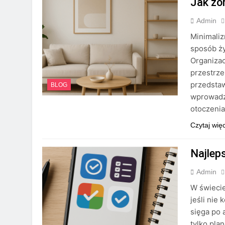
Jak zo
Admin
Minimaliz
sposób ży
Organiza
przestrze
przedstaw
BLOG
wprowadz
otoczeni
Czytaj wię
Najleps
Admin
W świecie
jeśli nie
sięga po 
tylko pla