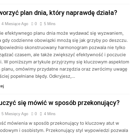
worzyć plan dnia, który naprawdę działa?
4 Miesiące Ago
0
5 Mins
ie efektywnego planu dnia może wydawać się wyzwaniem,
 gdy codzienne obowiązki mnożą się jak grzyby po deszczu.
dpowiednio skonstruowany harmonogram pozwala nie tylko
rządzać czasem, ale także zwiększyć efektywność i poczucie
ji. W poniższym artykule przyjrzymy się kluczowym aspektom
a planu, omówimy przydatne narzędzia oraz zwrócimy uwagę
ściej popełniane błędy. Odkryjesz,…
cej
uczyć się mówić w sposób przekonujący?
5 Miesięcy Ago
0
4 Mins
ość mówienia w sposób przekonujący to kluczowy atut w
wodowym i osobistym. Przekonujący styl wypowiedzi pozwala