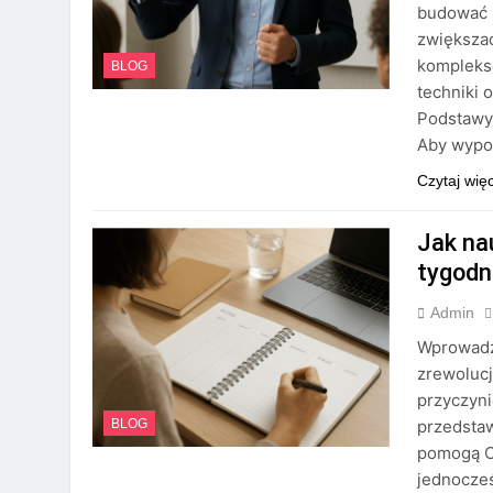
budować s
zwiększać
komplekso
BLOG
techniki 
Podstawy
Aby wypo
Czytaj wię
Jak na
tygodn
Admin
Wprowadz
zrewolucj
przyczyni
przedstaw
BLOG
pomogą C
jednocze