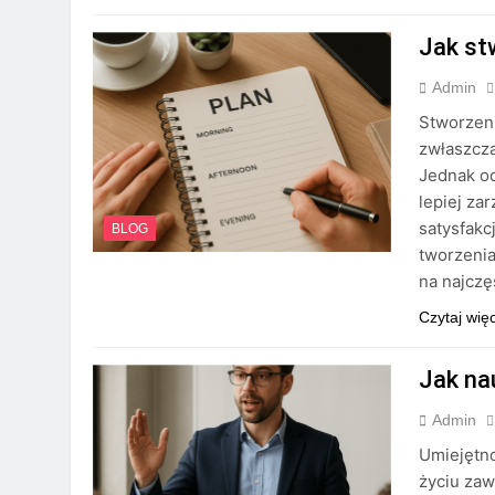
Jak st
Admin
Stworzen
zwłaszcza
Jednak o
lepiej za
satysfakc
BLOG
tworzeni
na najczę
Czytaj wię
Jak na
Admin
Umiejętn
życiu za