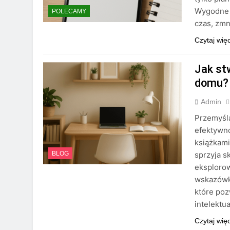
Wygodne 
POLECAMY
czas, zmn
Czytaj wię
Jak st
domu?
Admin
Przemyśl
efektywno
książkam
sprzyja s
BLOG
eksplorow
wskazówki
które poz
intelektu
Czytaj wię