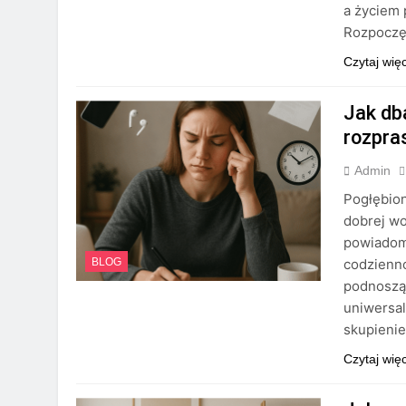
a życiem 
Rozpoczę
Czytaj wię
Jak db
rozpra
Admin
Pogłębion
dobrej wo
powiadomi
codzienno
BLOG
podnoszą
uniwersal
skupienie
Czytaj wię