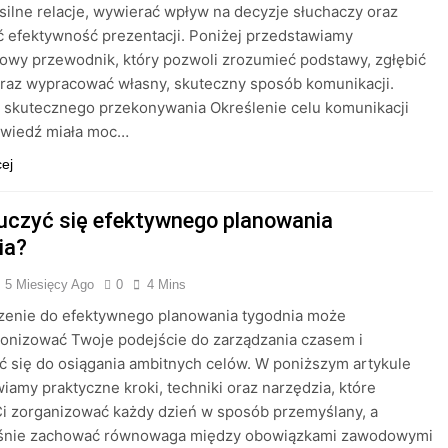
ilne relacje, wywierać wpływ na decyzje słuchaczy oraz
 efektywność prezentacji. Poniżej przedstawiamy
wy przewodnik, który pozwoli zrozumieć podstawy, zgłębić
oraz wypracować własny, skuteczny sposób komunikacji.
 skutecznego przekonywania Określenie celu komunikacji
wiedź miała moc…
cej
uczyć się efektywnego planowania
ia?
5 Miesięcy Ago
0
4 Mins
enie do efektywnego planowania tygodnia może
onizować Twoje podejście do zarządzania czasem i
ć się do osiągania ambitnych celów. W poniższym artykule
iamy praktyczne kroki, techniki oraz narzędzia, które
i zorganizować każdy dzień w sposób przemyślany, a
śnie zachować równowaga między obowiązkami zawodowymi