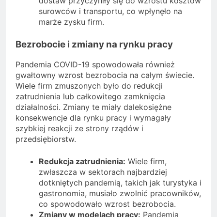
dostaw przyczyniły się do wzrostu kosztów
surowców i transportu, co wpłynęło na
marże zysku firm.
Bezrobocie i zmiany na rynku pracy
Pandemia COVID-19 spowodowała również
gwałtowny wzrost bezrobocia na całym świecie.
Wiele firm zmuszonych było do redukcji
zatrudnienia lub całkowitego zamknięcia
działalności. Zmiany te miały dalekosiężne
konsekwencje dla rynku pracy i wymagały
szybkiej reakcji ze strony rządów i
przedsiębiorstw.
Redukcja zatrudnienia:
Wiele firm,
zwłaszcza w sektorach najbardziej
dotkniętych pandemią, takich jak turystyka i
gastronomia, musiało zwolnić pracowników,
co spowodowało wzrost bezrobocia.
Zmiany w modelach pracy:
Pandemia