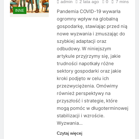
admin
2 lata ago
0
7 mins
INNE
Pandemia COVID-19 wywarła
ogromny wpływ na globalną
gospodarkę, stawiając przed nią
nowe wyzwania i zmuszając do
szybkiej adaptacji oraz
odbudowy. W niniejszym
artykule przyjrzymy się, jakie
trudności napotkały różne
sektory gospodarki oraz jakie
kroki podjęto w celu ich
przezwyciężenia. Omówimy
również perspektywy na
przyszłość i strategie, które
mogą pomóc w długoterminowej
stabilizacji i wzroście.
Wyzwania…
Czytaj więcej