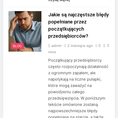
Jakie są najczęstsze błędy
popełniane przez
początkujących
przedsiębiorców?
admin
2 miesiące ago
0
3
BLOG
mins
Początkujący przedsiębiorcy
często rozpoczynają działalność
z ogromnym zapałem, ale
napotykają na liczne pułapki,
które mogą zaważyć na
powodzeniu całego
przedsięwzięcia. W poniższym
tekście omówione zostaną
najpowszechniejsze błędy
popełniane na starcie, a także