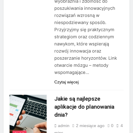
wyobraźnia i zdolność do
poszukiwania innowacyjnych
rozwiązań wzrosną w
niespodziewany sposób.
Przyjrzyjmy się praktycznym
strategiom oraz codziennym
nawykom, które wspierają
rozwój innowacja oraz
poszerzanie horyzontów. Link
otwarcie mózgu – metody
wspomagające…
Czytaj więcej
Jakie są najlepsze
aplikacje do planowania
dnia?
admin
2 miesiące ago
0
4
mins