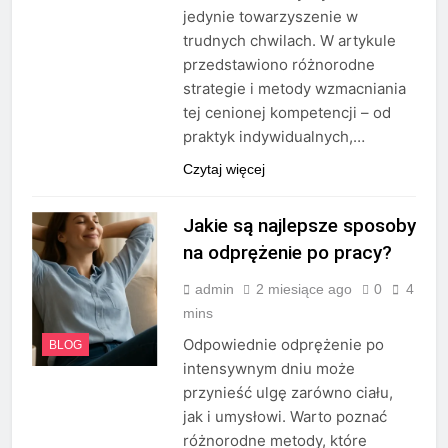
jedynie towarzyszenie w
trudnych chwilach. W artykule
przedstawiono różnorodne
strategie i metody wzmacniania
tej cenionej kompetencji – od
praktyk indywidualnych,…
Czytaj więcej
Jakie są najlepsze sposoby
na odprężenie po pracy?
admin
2 miesiące ago
0
4
mins
Odpowiednie odprężenie po
BLOG
intensywnym dniu może
przynieść ulgę zarówno ciału,
jak i umysłowi. Warto poznać
różnorodne metody, które