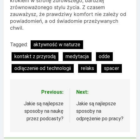
krokiem w stronę zdrowszego, bardziej
zrównoważonego stylu życia. Z czasem
zauważysz, że prawdziwy komfort nie zależy od
powiadomień, a od świadomie przeżywanych
chwil.
Tagged:
aktywność w naturze
kontakt z przyrodą
medytacja
odde
odłączenie od technologii
relaks
spacer
Previous:
Next:
Nawigacja
wpisu
Jakie są najlepsze
Jakie są najlepsze
sposoby na naukę
sposoby na
przez podcasty?
odprężenie po pracy?