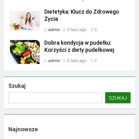
Dietetyka: Klucz do Zdrowego
Życia
admin
3 lata ago
0
Dobra kondycja w pudełku:
Korzyści z diety pudełkowej
admin
3 lata ago
0
Szukaj
SZUKAJ
Najnowsze