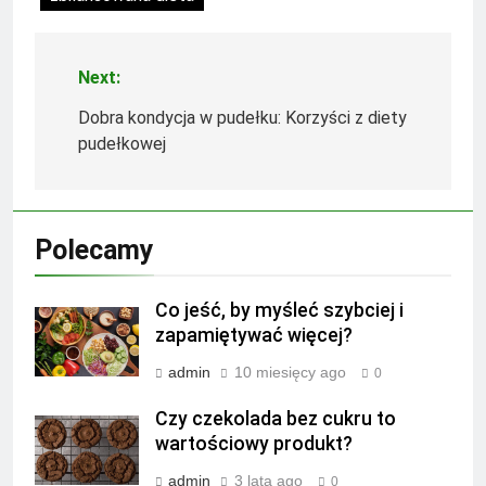
Next:
Nawigacja
wpisu
Dobra kondycja w pudełku: Korzyści z diety
pudełkowej
Polecamy
Co jeść, by myśleć szybciej i
zapamiętywać więcej?
admin
10 miesięcy ago
0
Czy czekolada bez cukru to
wartościowy produkt?
admin
3 lata ago
0