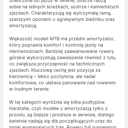
Stworzone do jazdy w terenie, dobrze radzą
sobie na leśnych ścieżkach, szutrze i kamienistych
zjazdach. Charakteryzują się wytrzymałą ramą,
szerszymi oponami o agresywnym bieżniku oraz
amortyzacją.
Większość modeli MTB ma przedni amortyzator,
który poprawia komfort i kontrolę jazdy na
nierównościach. Bardziej zaawansowane rowery
górskie wykorzystują zawieszenie również z tyłu,
co zwiększa przyczepność na technicznych
zjazdach. Kluczową cechą jest pozycja za
kierownicą – lekko pochylona, ale nadal
komfortowa, co ułatwia panowanie nad rowerem
w trudnym terenie.
W tej kategorii wyróżnia się kilka podtypów.
Hardtaile, czyli modele z amortyzacją tylko z
przodu, są lżejsze i prostsze w serwisie, dlatego
świetnie nadają się dla początkujących oraz do
mniej wymagających tras. Rowery full suspension