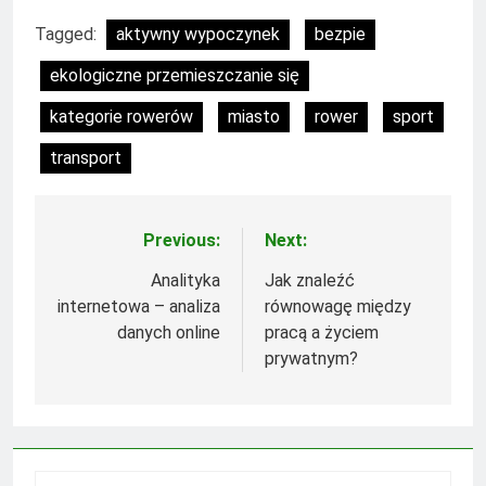
Tagged:
aktywny wypoczynek
bezpie
ekologiczne przemieszczanie się
kategorie rowerów
miasto
rower
sport
transport
Previous:
Next:
Nawigacja
wpisu
Analityka
Jak znaleźć
internetowa – analiza
równowagę między
danych online
pracą a życiem
prywatnym?