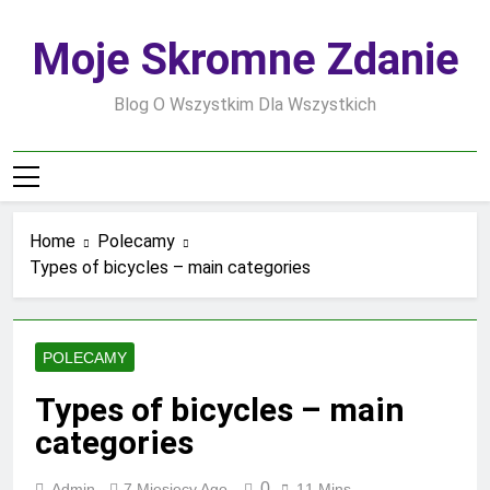
Skip
to
Moje Skromne Zdanie
content
Blog O Wszystkim Dla Wszystkich
Home
Polecamy
Types of bicycles – main categories
POLECAMY
Types of bicycles – main
categories
0
Admin
7 Miesięcy Ago
11 Mins