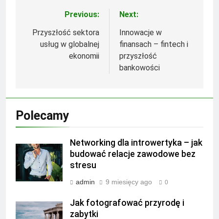
Previous:
Next:
Nawigacja
wpisu
Przyszłość sektora
Innowacje w
usług w globalnej
finansach – fintech i
ekonomii
przyszłość
bankowości
Polecamy
Networking dla introwertyka – jak
budować relacje zawodowe bez
stresu
admin
9 miesięcy ago
0
Jak fotografować przyrodę i
zabytki