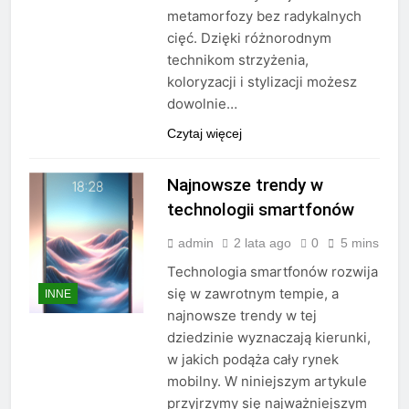
metamorfozy bez radykalnych
cięć. Dzięki różnorodnym
technikom strzyżenia,
koloryzacji i stylizacji możesz
dowolnie…
Czytaj więcej
Najnowsze trendy w
technologii smartfonów
admin
2 lata ago
0
5 mins
Technologia smartfonów rozwija
się w zawrotnym tempie, a
INNE
najnowsze trendy w tej
dziedzinie wyznaczają kierunki,
w jakich podąża cały rynek
mobilny. W niniejszym artykule
przyjrzymy się najważniejszym