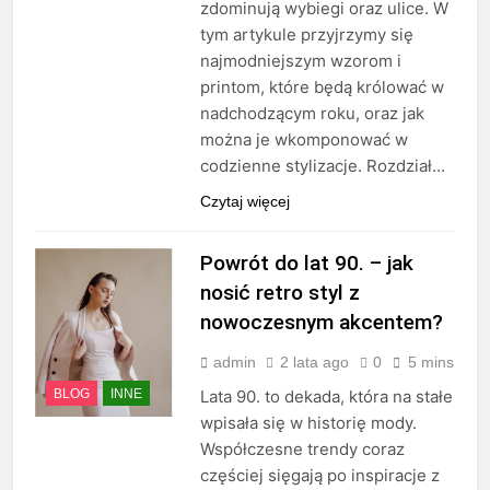
zdominują wybiegi oraz ulice. W
tym artykule przyjrzymy się
najmodniejszym wzorom i
printom, które będą królować w
nadchodzącym roku, oraz jak
można je wkomponować w
codzienne stylizacje. Rozdział…
Czytaj więcej
Powrót do lat 90. – jak
nosić retro styl z
nowoczesnym akcentem?
admin
2 lata ago
0
5 mins
BLOG
INNE
Lata 90. to dekada, która na stałe
wpisała się w historię mody.
Współczesne trendy coraz
częściej sięgają po inspiracje z