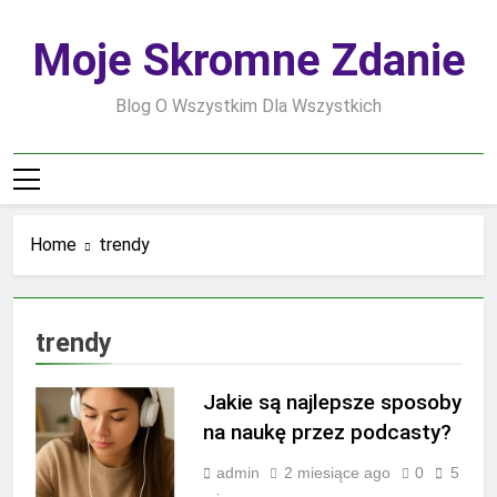
Skip
to
Moje Skromne Zdanie
content
Blog O Wszystkim Dla Wszystkich
Home
trendy
trendy
Jakie są najlepsze sposoby
na naukę przez podcasty?
admin
2 miesiące ago
0
5