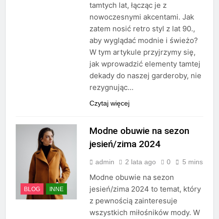
tamtych lat, łącząc je z
nowoczesnymi akcentami. Jak
zatem nosić retro styl z lat 90.,
aby wyglądać modnie i świeżo?
W tym artykule przyjrzymy się,
jak wprowadzić elementy tamtej
dekady do naszej garderoby, nie
rezygnując…
Czytaj więcej
Modne obuwie na sezon
jesień/zima 2024
admin
2 lata ago
0
5 mins
Modne obuwie na sezon
jesień/zima 2024 to temat, który
BLOG
INNE
z pewnością zainteresuje
wszystkich miłośników mody. W