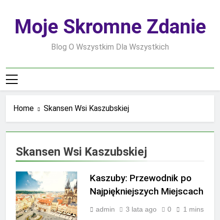
Skip
to
Moje Skromne Zdanie
content
Blog O Wszystkim Dla Wszystkich
Home
Skansen Wsi Kaszubskiej
Skansen Wsi Kaszubskiej
Kaszuby: Przewodnik po
Najpiękniejszych Miejscach
admin
3 lata ago
0
1 mins