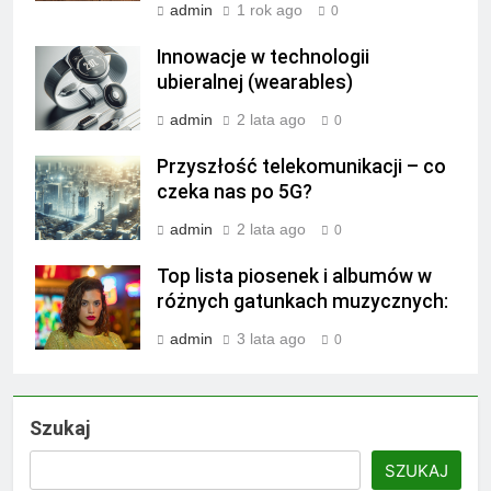
admin
1 rok ago
0
Innowacje w technologii
ubieralnej (wearables)
admin
2 lata ago
0
Przyszłość telekomunikacji – co
czeka nas po 5G?
admin
2 lata ago
0
Top lista piosenek i albumów w
różnych gatunkach muzycznych:
admin
3 lata ago
0
Szukaj
SZUKAJ