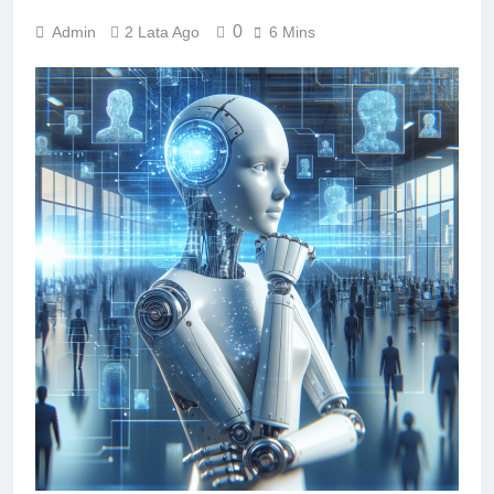
0
Admin
2 Lata Ago
6 Mins