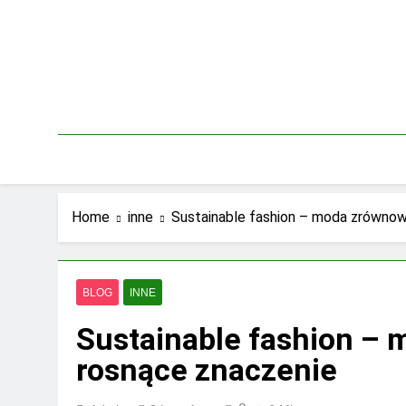
Skip
to
content
Home
inne
Sustainable fashion – moda zrównowa
BLOG
INNE
Sustainable fashion – 
rosnące znaczenie