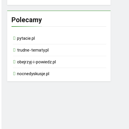
Polecamy
pytacie.pl
trudne-tematy.pl
obejrzyj-i-powiedz.pl
nocnedyskusje.pl