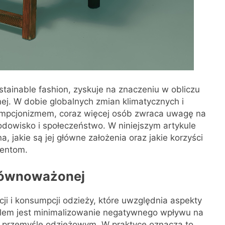
ainable fashion, zyskuje na znaczeniu w obliczu
nej. W dobie globalnych zmian klimatycznych i
mpcjonizmem, coraz więcej osób zwraca uwagę na
odowisko i społeczeństwo. W niniejszym artykule
 jakie są jej główne założenia oraz jakie korzyści
centom.
zrównoważonej
i i konsumpcji odzieży, które uwzględnia aspekty
celem jest minimalizowanie negatywnego wpływu na
 przemyśle odzieżowym. W praktyce oznacza to