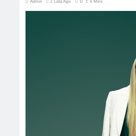
0
Admin
2 Lata Ago
6 Mins