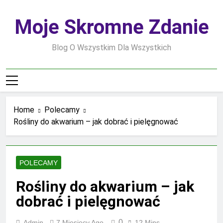
Skip
to
Moje Skromne Zdanie
content
Blog O Wszystkim Dla Wszystkich
Home
Polecamy
Rośliny do akwarium – jak dobrać i pielęgnować
POLECAMY
Rośliny do akwarium – jak
dobrać i pielęgnować
0
Admin
7 Miesięcy Ago
12 Mins