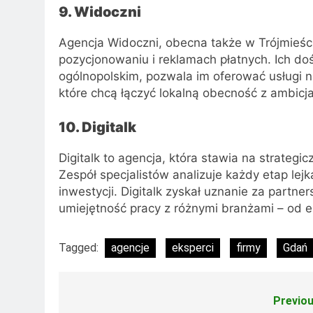
9. Widoczni
Agencja Widoczni, obecna także w Trójmieśc
pozycjonowaniu i reklamach płatnych. Ich d
ogólnopolskim, pozwala im oferować usługi n
które chcą łączyć lokalną obecność z ambicja
10. Digitalk
Digitalk to agencja, która stawia na strateg
Zespół specjalistów analizuje każdy etap l
inwestycji. Digitalk zyskał uznanie za partne
umiejętność pracy z różnymi branżami – od 
Tagged:
agencje
eksperci
firmy
Gdań
Previou
Nawigacja