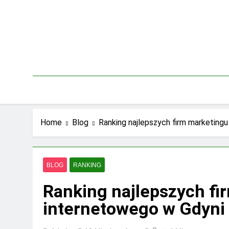
Skip
to
content
Home
Blog
Ranking najlepszych firm marketing
BLOG
RANKING
Ranking najlepszych fi
internetowego w Gdyni