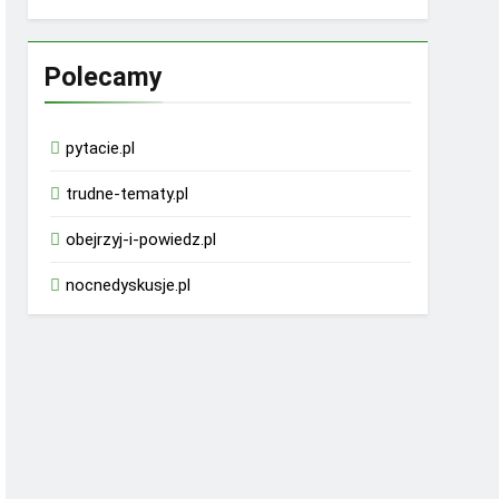
Polecamy
pytacie.pl
trudne-tematy.pl
obejrzyj-i-powiedz.pl
nocnedyskusje.pl