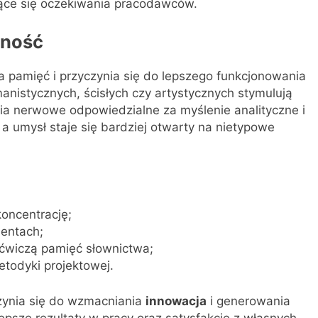
jące się oczekiwania pracodawców.
wność
pamięć i przyczynia się do lepszego funkcjonowania
nistycznych, ścisłych czy artystycznych stymulują
a nerwowe odpowiedzialne za myślenie analityczne i
, a umysł staje się bardziej otwarty na nietypowe
koncentrację;
mentach;
 ćwiczą pamięć słownictwa;
etodyki projektowej.
czynia się do wzmacniania
innowacja
i generowania
epsze rezultaty w pracy oraz satysfakcję z własnych