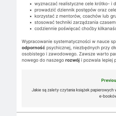
wyznaczać realistyczne cele krótko- i 
prowadzić dziennik postępów oraz cel
korzystać z mentorów, coachów lub gr
stosować techniki zarządzania czase
codziennie poświęcać choćby kilkanaś
Wypracowanie systematyczności w nauce s
odporność
psychicznej, niezbędnych przy d
osobistego i zawodowego. Zawsze warto pami
nowego do naszego
rozwój
i pozwala lepiej
Previou
Nawigacja
wpisu
Jakie są zalety czytania książek papierowych v
e-bookó