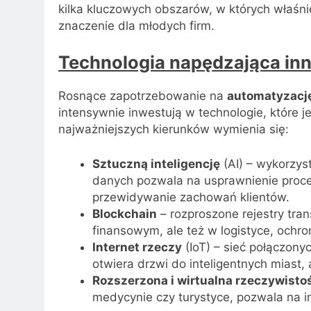
kilka kluczowych obszarów, w których właśn
znaczenie dla młodych firm.
Technologia napędzająca in
Rosnące zapotrzebowanie na
automatyzacj
intensywnie inwestują w technologie, które
najważniejszych kierunków wymienia się:
Sztuczną inteligencję
(AI) – wykorzys
danych pozwala na usprawnienie proce
przewidywanie zachowań klientów.
Blockchain
– rozproszone rejestry tran
finansowym, ale też w logistyce, ochr
Internet rzeczy
(IoT) – sieć połączony
otwiera drzwi do inteligentnych miast,
Rozszerzona i wirtualna rzeczywisto
medycynie czy turystyce, pozwala na 