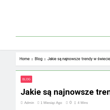
Skip
to
content
Home
Blog
Jakie są najnowsze trendy w świeci
BLOG
Jakie są najnowsze tre
0
Admin
1 Miesiąc Ago
4 Mins