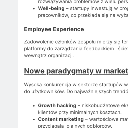
rozwiązywania problemów z wielu per
Well-being
– startupy inwestują w pro
pracowników, co przekłada się na wyż
Employee Experience
Zadowolenie członków zespołu mierzy się te
platformy do zarządzania feedbackiem i ście
wewnątrz organizacji.
Nowe paradygmaty w market
Wysoka konkurencja w sektorze startupów 
do użytkowników. Do najważniejszych trendó
Growth hacking
– niskobudżetowe eks
klientów przy minimalnych kosztach.
Content marketing
– wartościowe mate
przyciągają lojalnych odbiorców.