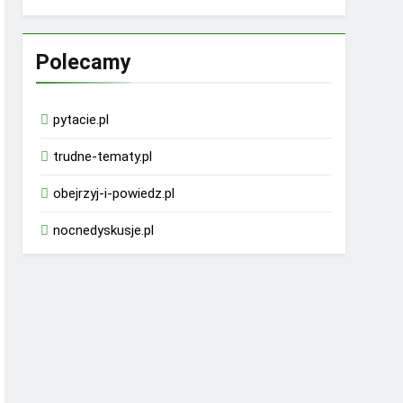
Polecamy
pytacie.pl
trudne-tematy.pl
obejrzyj-i-powiedz.pl
nocnedyskusje.pl