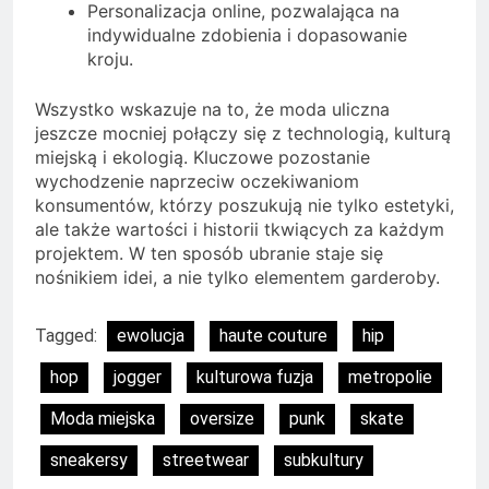
Personalizacja online, pozwalająca na
indywidualne zdobienia i dopasowanie
kroju.
Wszystko wskazuje na to, że moda uliczna
jeszcze mocniej połączy się z technologią, kulturą
miejską i ekologią. Kluczowe pozostanie
wychodzenie naprzeciw oczekiwaniom
konsumentów, którzy poszukują nie tylko estetyki,
ale także wartości i historii tkwiących za każdym
projektem. W ten sposób ubranie staje się
nośnikiem idei, a nie tylko elementem garderoby.
Tagged:
ewolucja
haute couture
hip
hop
jogger
kulturowa fuzja
metropolie
Moda miejska
oversize
punk
skate
sneakersy
streetwear
subkultury