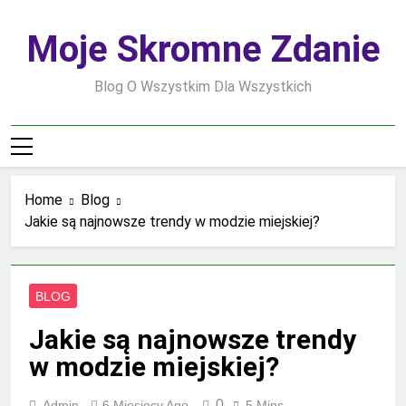
Skip
to
Moje Skromne Zdanie
content
Blog O Wszystkim Dla Wszystkich
Home
Blog
Jakie są najnowsze trendy w modzie miejskiej?
BLOG
Jakie są najnowsze trendy
w modzie miejskiej?
0
Admin
6 Miesięcy Ago
5 Mins