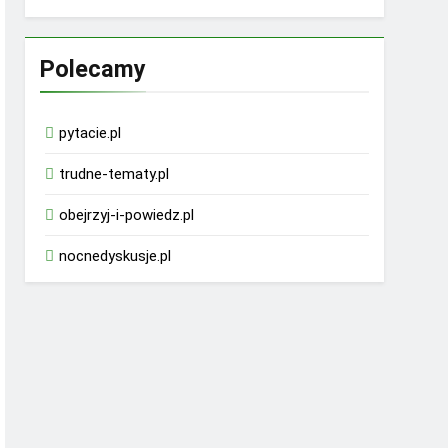
Polecamy
pytacie.pl
trudne-tematy.pl
obejrzyj-i-powiedz.pl
nocnedyskusje.pl