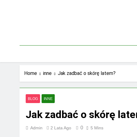
Skip
to
content
Home
inne
Jak zadbać o skórę latem?
BLOG
INNE
Jak zadbać o skórę lat
0
Admin
2 Lata Ago
5 Mins