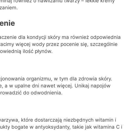
inaj również o nawilżaniu twarzy – lekkie kremy
ązaniem.
enie
aczenie dla kondycji skóry ma również odpowiednia
racimy więcej wody przez pocenie się, szczególnie
owiednią ilość płynów.
jonowania organizmu, w tym dla zdrowia skóry.
nie, a w upalne dni nawet więcej. Unikaj napojów
 prowadzić do odwodnienia.
arzywa, które dostarczają niezbędnych witamin i
ukty bogate w antyoksydanty, takie jak witamina C i