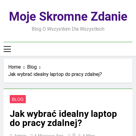
Skip
to
Moje Skromne Zdanie
content
Blog O Wszystkim Dla Wszystkich
Home
Blog
Jak wybrać idealny laptop do pracy zdalnej?
BLOG
Jak wybrać idealny laptop
do pracy zdalnej?
0
Admin
4 Miesiące Ago
4 Mins