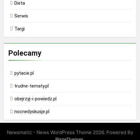
Dieta
Serwis
Targi
Polecamy
pytacie.pl
trudne-tematy.pl
obejrzyj-i-powiedz.pl
nocnedyskusje.pl
Newsmatic - News WordPress Theme 2026. Powered By
.
BlazeThemes