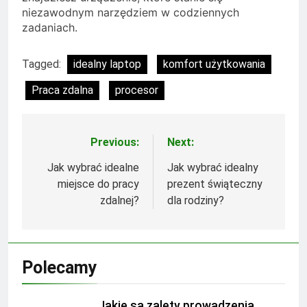
niezawodnym narzędziem w codziennych
zadaniach.
Tagged:
idealny laptop
komfort użytkowania
Praca zdalna
procesor
Previous:
Next:
Nawigacja
wpisu
Jak wybrać idealne
Jak wybrać idealny
miejsce do pracy
prezent świąteczny
zdalnej?
dla rodziny?
Polecamy
Jakie są zalety prowadzenia