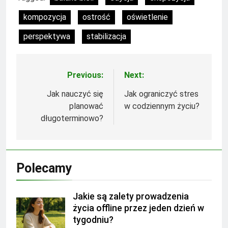
kompozycja
ostrość
oświetlenie
perspektywa
stabilizacja
Previous:
Next:
Nawigacja
wpisu
Jak nauczyć się
Jak ograniczyć stres
planować
w codziennym życiu?
długoterminowo?
Polecamy
Jakie są zalety prowadzenia
życia offline przez jeden dzień w
tygodniu?