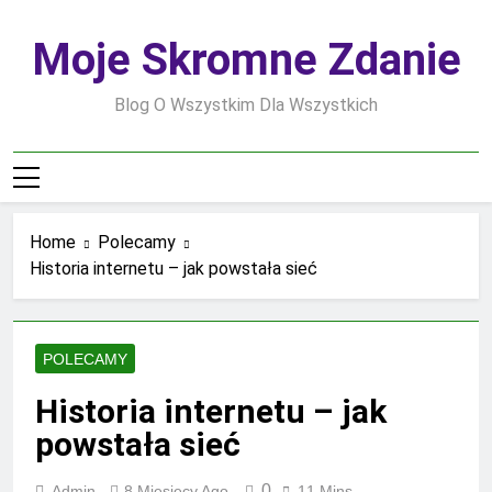
Skip
to
Moje Skromne Zdanie
content
Blog O Wszystkim Dla Wszystkich
Home
Polecamy
Historia internetu – jak powstała sieć
POLECAMY
Historia internetu – jak
powstała sieć
0
Admin
8 Miesięcy Ago
11 Mins