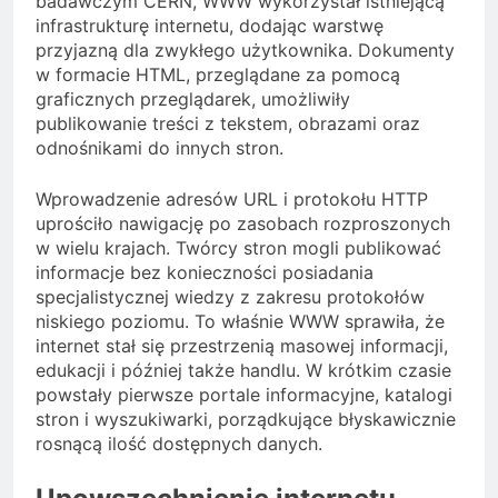
badawczym CERN, WWW wykorzystał istniejącą
infrastrukturę internetu, dodając warstwę
przyjazną dla zwykłego użytkownika. Dokumenty
w formacie HTML, przeglądane za pomocą
graficznych przeglądarek, umożliwiły
publikowanie treści z tekstem, obrazami oraz
odnośnikami do innych stron.
Wprowadzenie adresów URL i protokołu HTTP
uprościło nawigację po zasobach rozproszonych
w wielu krajach. Twórcy stron mogli publikować
informacje bez konieczności posiadania
specjalistycznej wiedzy z zakresu protokołów
niskiego poziomu. To właśnie WWW sprawiła, że
internet stał się przestrzenią masowej informacji,
edukacji i później także handlu. W krótkim czasie
powstały pierwsze portale informacyjne, katalogi
stron i wyszukiwarki, porządkujące błyskawicznie
rosnącą ilość dostępnych danych.