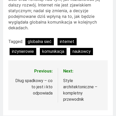
dalszy rozwój. Internet nie jest zjawiskiem
statycznym; nadal się zmienia, a decyzje
podejmowane dziś wpłyną na to, jak będzie
wyglądała globalna komunikacja w kolejnych
dekadach.
Tagged:
globalna sieć
internet
inżynierowie
komunikacja
naukowcy
Previous:
Next:
Nawigacja
wpisu
Dług spadkowy – co
Style
to jest i kto
architektoniczne –
odpowiada
kompletny
przewodnik