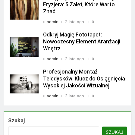
Fryzjera: 5 Zalet, Które Warto
Znać
admin
2 lata ago
0
Odkryj Magię Fototapet:
Nowoczesny Element Aranżacji
Wnętrz
admin
2 lata ago
0
Profesjonalny Montaż
Teledysków: Klucz do Osiągnięcia
Wysokiej Jakości Wizualnej
admin
2 lata ago
0
Szukaj
SZUKAJ