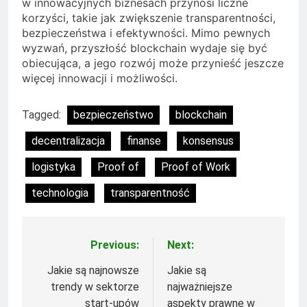
w innowacyjnych biznesach przynosi liczne
korzyści, takie jak zwiększenie transparentności,
bezpieczeństwa i efektywności. Mimo pewnych
wyzwań, przyszłość blockchain wydaje się być
obiecująca, a jego rozwój może przynieść jeszcze
więcej innowacji i możliwości.
Tagged:
bezpieczeństwo
blockchain
decentralizacja
finanse
konsensus
logistyka
Proof of
Proof of Work
technologia
transparentność
Previous:
Next:
Nawigacja
wpisu
Jakie są najnowsze
Jakie są
trendy w sektorze
najważniejsze
start-upów
aspekty prawne w