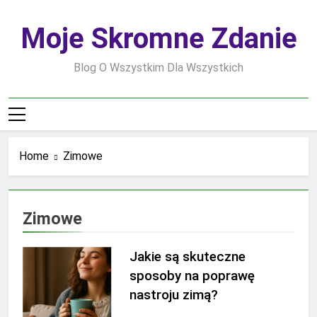
Skip
to
Moje Skromne Zdanie
content
Blog O Wszystkim Dla Wszystkich
Home
Zimowe
Zimowe
Jakie są skuteczne
sposoby na poprawę
nastroju zimą?