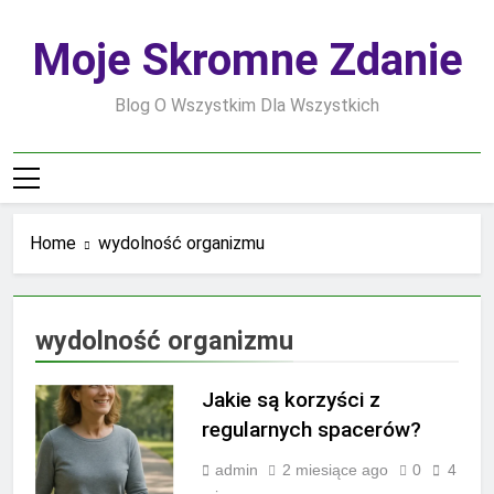
Skip
to
Moje Skromne Zdanie
content
Blog O Wszystkim Dla Wszystkich
Home
wydolność organizmu
wydolność organizmu
Jakie są korzyści z
regularnych spacerów?
admin
2 miesiące ago
0
4