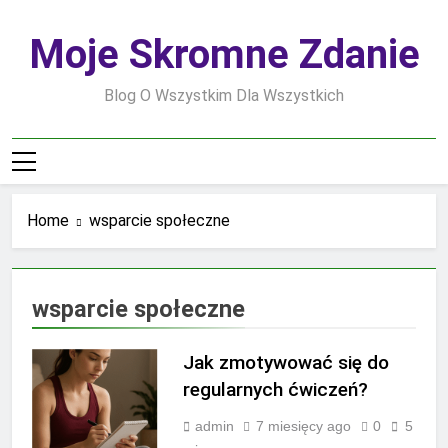
Skip
to
Moje Skromne Zdanie
content
Blog O Wszystkim Dla Wszystkich
Home
wsparcie społeczne
wsparcie społeczne
Jak zmotywować się do
regularnych ćwiczeń?
admin
7 miesięcy ago
0
5