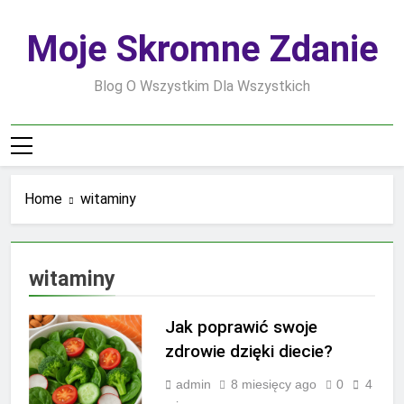
Skip
to
Moje Skromne Zdanie
content
Blog O Wszystkim Dla Wszystkich
Home
witaminy
witaminy
Jak poprawić swoje
zdrowie dzięki diecie?
admin
8 miesięcy ago
0
4