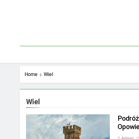
Skip
to
content
Home
Wiel
Wiel
Podróż
Opowie
Admin