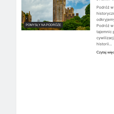
Podróż w
historycz
odkryjemy
Podróż w 
POMYSŁY NA PODRÓŻE
tajemnic 
cywilizac
historii…
Czytaj wię