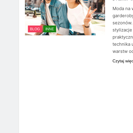
Moda na w
garderoby
sezonów. 
stylizacj
BLOG
INNE
praktycz
technika 
warstw od
Czytaj wię