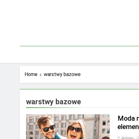
Skip
to
content
Home
warstwy bazowe
warstwy bazowe
Moda n
elemen
Admin