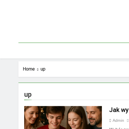
Skip
to
content
Home
up
up
Jak wy
Admin