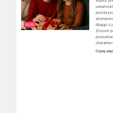
Wybór pre
uważność,
poniższy
skompono
dbając o 
BLOG
Zrozum p
poszukiwa
charakte
Czytaj wię