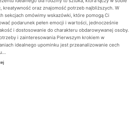
zentu idealnego dla rodziny to sztuka, która łączy w sobie
 kreatywność oraz znajomość potrzeb najbliższych. W
ch sekcjach omówimy wskazówki, które pomogą Ci
wać podarunek pełen emocji i wartości, jednocześnie
jakość i dostosowanie do charakteru obdarowywanej osoby.
otrzeby i zainteresowania Pierwszym krokiem w
niach idealnego upominku jest przeanalizowanie cech
ru…
cej