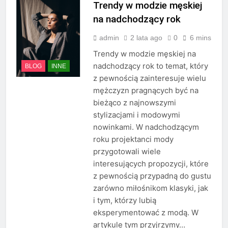
Trendy w modzie męskiej
na nadchodzący rok
admin
2 lata ago
0
6 mins
Trendy w modzie męskiej na
nadchodzący rok to temat, który
BLOG
INNE
z pewnością zainteresuje wielu
mężczyzn pragnących być na
bieżąco z najnowszymi
stylizacjami i modowymi
nowinkami. W nadchodzącym
roku projektanci mody
przygotowali wiele
interesujących propozycji, które
z pewnością przypadną do gustu
zarówno miłośnikom klasyki, jak
i tym, którzy lubią
eksperymentować z modą. W
artykule tym przyjrzymy…