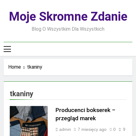
Skip
to
Moje Skromne Zdanie
content
Blog O Wszystkim Dla Wszystkich
Home
tkaniny
tkaniny
Producenci bokserek –
przegląd marek
admin
7 miesięcy ago
0
9